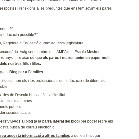
respostes i reflexions a les preguntes que ens fem sovint els pares i
prenent?”
illor educació possible?”
s, Regidora d’Educació durant aquesta legislatura.
a i secundària. Vaig ser membre de l’AMPA de l’Escola Mestres
es anys i per això
sé que els pares i mares tenim un paper molt
ls nostres fills i filles.
aquest
Blog per a Famílies
.
 els escriuen els i les professionals de l’educació i de diferents
poble:
 des de l’escola bressol fins a l’institut.
famílies d’alumnes.
ments públics.
ctor socioeducatiu.
scriviu-vos al blog
(a la barra lateral del blog)
per poder rebre els
vostra bústia de correu electrònic.
seu aquesta informació a altres famílies
a qui els hi pugui