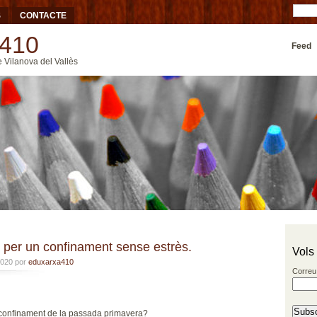
S
CONTACTE
410
Feed
e Vilanova del Vallès
per un confinament sense estrès.
Vols
2020 por
eduxarxa410
Correu
 confinament de la passada primavera?