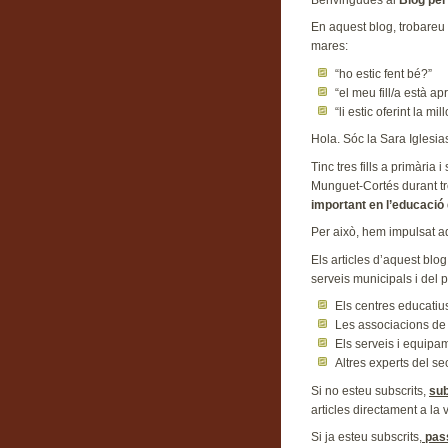
En aquest blog, trobareu 
mares:
“ho estic fent bé?”
“el meu fill/a està a
“li estic oferint la m
Hola. Sóc la Sara Iglesia
Tinc tres fills a primàri
Munguet-Cortés durant tr
important en l’educació de
Per això, hem impulsat 
Els articles d’aquest blog
serveis municipals i del 
Els centres educatius:
Les associacions de 
Els serveis i equipa
Altres experts del se
Si no esteu subscrits,
sub
articles directament a la 
Si ja esteu subscrits,
pas