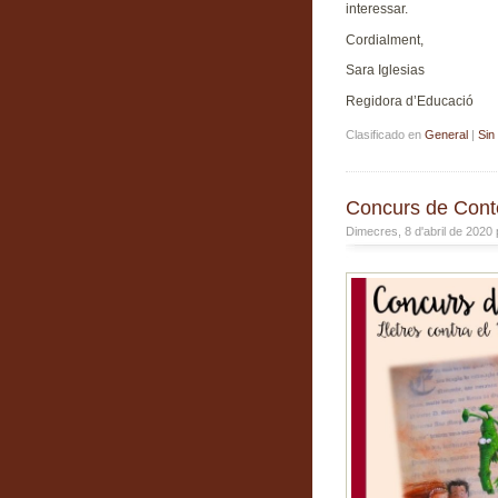
interessar.
Cordialment,
Sara Iglesias
Regidora d’Educació
Clasificado en
General
|
Sin
Concurs de Conte
Dimecres, 8 d'abril de 2020