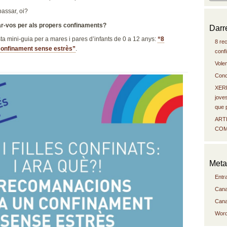
passar, oi?
r-vos per als propers confinaments?
Darr
 mini-guia per a mares i pares d’infants de 0 a 12 anys:
“8
8 re
onfinament sense estrès”
.
conf
Volem 
Conc
XERR
jove
que 
ART
COM
Meta
Entr
Cana
Cana
Word