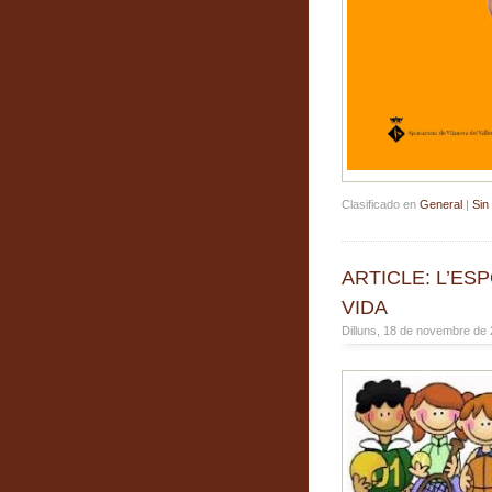
Clasificado en
General
|
Sin
ARTICLE: L’E
VIDA
Dilluns, 18 de novembre de