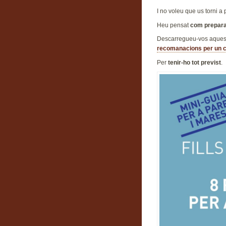
I no voleu que us torni a 
Heu pensat
com prepara
Descarregueu-vos aquesta
recomanacions per un c
Per
tenir-ho tot previst
.