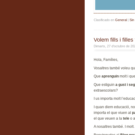
Clasificado en
General
|
Sin
Volem fills i filles
Dimarts, 27 d'octubre de 2
Hola, Famílies,
Vosaltres també voleu qu
Que
aprenguin
molt i que
Que estiguin
a gust i se
extraescolars?
I us importa molt l’educ
I quan diem educació, no
importa el que viuen al
p
el que veuen a la
tele
o 
A nosaltres també. I molt.
Benvingudes al
Blog per