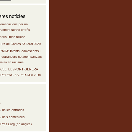
eres notícies
comanacions per un
inament sense estrès.
fills i filles feliços
urs de Contes St Jordi 2020
ADA: Infants, adolescents i
s estrangers no acompanyats
pateixen racisme
ICLE: L’ESPORT GENERA
PETÈNCIES PER A LA VIDA
a
l de les entrades
l dels comentaris
Press.org (en anglès)