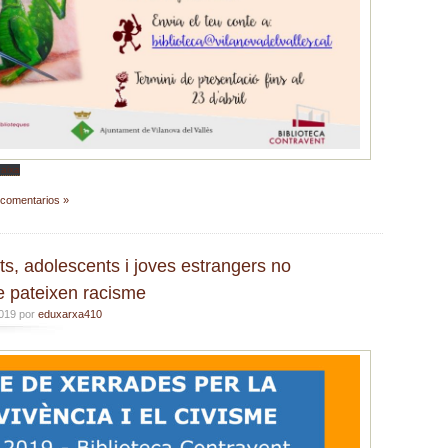
aixa
 comentarios »
, adolescents i joves estrangers no
 pateixen racisme
2019 por
eduxarxa410