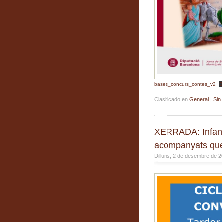
bases_concurs_contes_v2
B
Clasificado en
General
|
Sin
XERRADA: Infants
acompanyats que
Dilluns, 2 de desembre de 