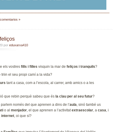
 comentarios »
 feliços
020 por
eduxarxa410
e els vostres
fills i filles
visquin la mar de
feliços i tranquils
?
 triin el seu propi camí a la vida?
gurs
tant a casa, com a l’escola, al carrer, amb amics o a les
ació que rebin perquè sabeu que és
la clau per al seu futur
?
 parlem només del que aprenen a dins de l’
aula
, sinó també us
ati
o al
menjador
, el que aprenen a l’activitat
extraescolar
, a
casa
, i
a
internet
, oi que sí?
 a Famílies
que impulsa l’Ajuntament de Vilanova del Vallès.