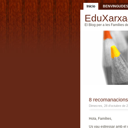
Inicio
BENVINGUDE
EduXarxa
El Blog per a les Famílies d
8 recomanacions 
Dimecres, 28 d'octubre de 
Hola, Famílies,
Us vau estressar amb el