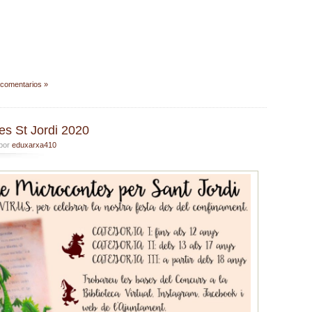
 comentarios »
s St Jordi 2020
 por
eduxarxa410